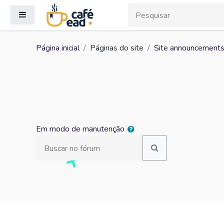
Ir para o conteúdo principal
Painel lateral
Página inicial
Páginas do site
Site announcement
Em modo de manutenção
Buscar no fórum
Buscar no fórum